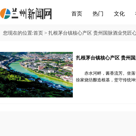
首页
热门
文化
您现在的位置:
首页
> 扎根茅台镇核心产区 贵州国脉酒业凭匠
扎根茅台镇核心产区 贵州
赤水河畔，酱香流芳。坐落
徐家烧坊酿造根基，坚守传统坤