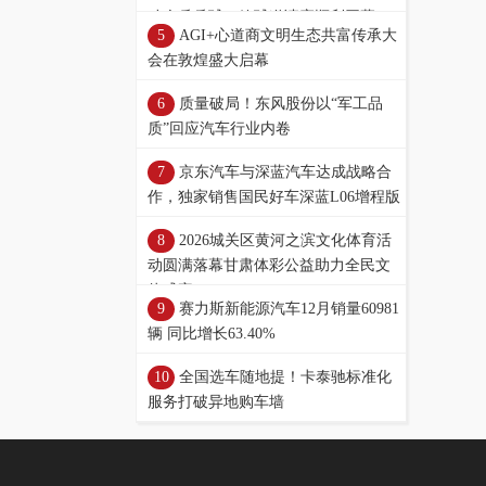
动会乒乓球、篮球邀请赛顺利开幕
AGI+心道商文明生态共富传承大
会在敦煌盛大启幕
质量破局！东风股份以“军工品
质”回应汽车行业内卷
京东汽车与深蓝汽车达成战略合
作，独家销售国民好车深蓝L06增程版
2026城关区黄河之滨文化体育活
动圆满落幕甘肃体彩公益助力全民文
体盛宴
赛力斯新能源汽车12月销量60981
辆 同比增长63.40%
全国选车随地提！卡泰驰标准化
服务打破异地购车墙