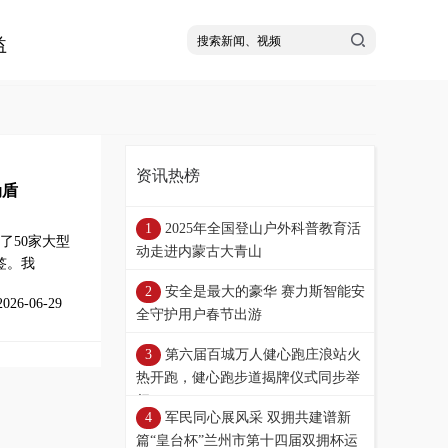
益
资讯热榜
伪盾
2025年全国登山户外科普教育活
了50家大型
动走进内蒙古大青山
签。我
安全是最大的豪华 赛力斯智能安
2026-06-29
全守护用户春节出游
第六届百城万人健心跑庄浪站火
热开跑，健心跑步道揭牌仪式同步举
行
军民同心展风采 双拥共建谱新
篇“皇台杯”兰州市第十四届双拥杯运