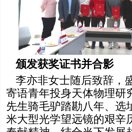
颁发获奖证书并合影
李亦非女士随后致辞，盛
寄语青年投身天体物理研
先生骑毛驴踏勘八年、选址
米大型光学望远镜的艰辛