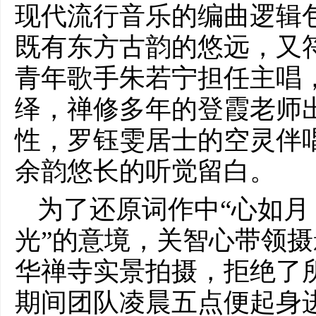
现代流行音乐的编曲逻辑
既有东方古韵的悠远，又
青年歌手朱若宁担任主唱
绎，禅修多年的登霞老师
性，罗钰雯居士的空灵伴
余韵悠长的听觉留白。
为了还原词作中“心如
光”的意境，关智心带领
华禅寺实景拍摄，拒绝了
期间团队凌晨五点便起身