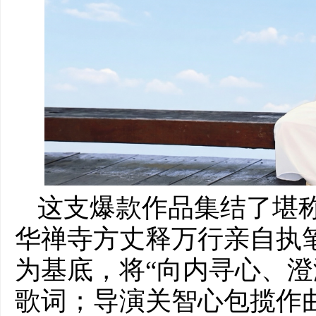
这支爆款作品集结了堪称
华禅寺方丈释万行亲自执
为基底，将“向内寻心、澄
歌词；导演关智心包揽作