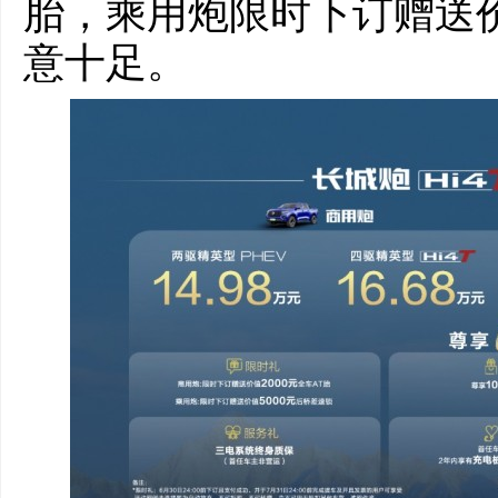
胎，乘用炮限时下订赠送价
意十足。