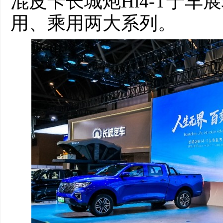
混皮卡长城炮Hi4-T于
用、乘用两大系列。