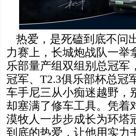
热爱，是死磕到底不问出
力赛上，长城炮战队一举拿下
乐部量产组双组别总冠军，
冠军、T2.3俱乐部杯总
车手尼三从小痴迷越野，
却塞满了修车工具。凭着
漠牧人一步步成长为环塔
到底的热爱，让他用实力