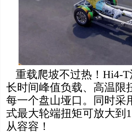
重载爬坡不过热！Hi4
长时间峰值负载、高温限
每一个盘山垭口。同时采
式最大轮端扭矩可放大到11
从容容！