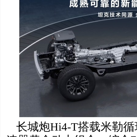
长城炮Hi4-T搭载米勒循