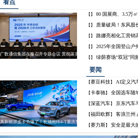
看点
80 国展商、3.
【】
质量破局！东风股
【】
路娜亮相化工营销
【】
2025年全国登山
【】
广数通信集团在豫召开专题会议 贯彻落实中国广电
绿荫赛场“双冠”同
【】
要闻
赛豆科技
AI定义汽
【
】
卡泰驰
全国选车随
【
】
深蓝汽车
京东汽车
【
】
福田欧辉
客浪兰州
【
】
真新能源皮卡夯爆了！长城炮Hi4-T重庆车展
赛力斯
安全是最大
【
】