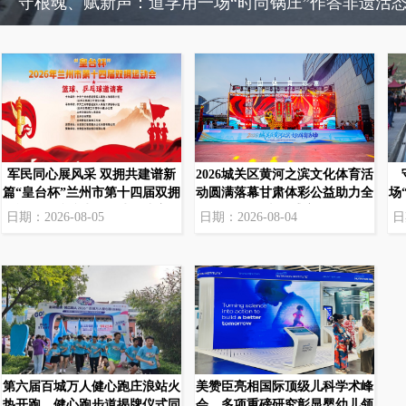
暴雨天气带动家财保障需求上升！京东保家财险搜索量
军民同心展风采 双拥共建谱新
2026城关区黄河之滨文化体育活
篇“皇台杯”兰州市第十四届双拥
动圆满落幕甘肃体彩公益助力全
场
杯运动会乒乓球、篮球邀请赛顺
民文体盛宴
日期：2026-08-05
日期：2026-08-04
日
利开幕
第六届百城万人健心跑庄浪站火
美赞臣亮相国际顶级儿科学术峰
热开跑，健心跑步道揭牌仪式同
会，多项重磅研究彰显婴幼儿领